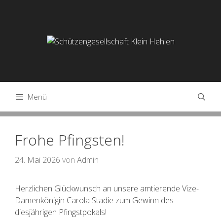
Springe
zum
Inhalt
Menü
Frohe Pfingsten!
24. Mai 2026
von
Admin
Herzlichen Glückwunsch an unsere amtierende Vize-
Damenkönigin Carola Stadie zum Gewinn des
diesjährigen Pfingstpokals!