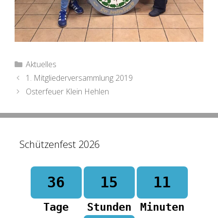
Kategorien
Aktuelles
Beitrags-
1. Mitgliederversammlung 2019
Navigation
Osterfeuer Klein Hehlen
Schützenfest 2026
36
15
11
Tage
Stunden
Minuten