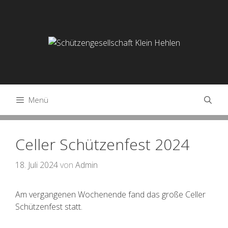
Springe
zum
Inhalt
Menü
Celler Schützenfest 2024
18. Juli 2024
von
Admin
Am vergangenen Wochenende fand das große Celler
Schützenfest statt.